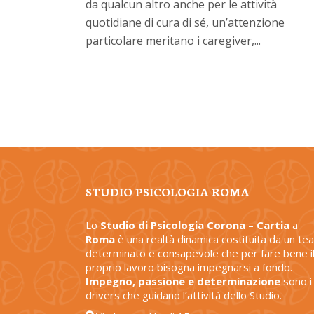
da qualcun altro anche per le attività
quotidiane di cura di sé, un’attenzione
particolare meritano i caregiver,...
STUDIO PSICOLOGIA ROMA
Lo
Studio di Psicologia Corona – Cartia
a
Roma
è una realtà dinamica costituita da un te
determinato e consapevole che per fare bene i
proprio lavoro bisogna impegnarsi a fondo.
Impegno, passione e determinazione
sono i
drivers che guidano l’attività dello Studio.