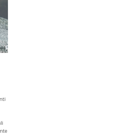
nti
li
ente