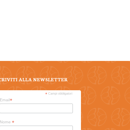
CRIVITI ALLA NEWSLETTER
*
Campi obbligatori
*
Email
*
Nome