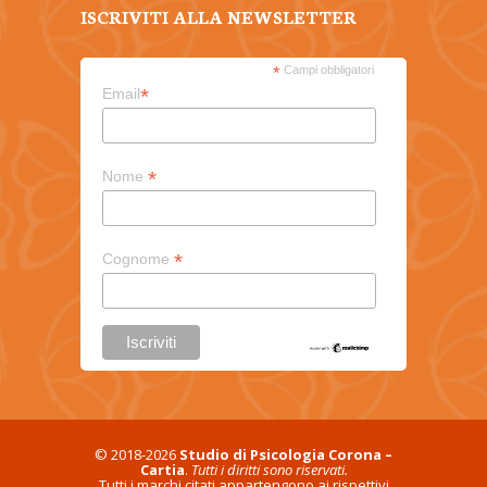
ISCRIVITI ALLA NEWSLETTER
*
Campi obbligatori
*
Email
*
Nome
*
Cognome
© 2018-2026
Studio di Psicologia Corona –
Cartia
.
Tutti i diritti sono riservati.
Tutti i marchi citati appartengono ai rispettivi